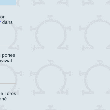
ion
”
dans
 portes
vivial
de Toros
onné