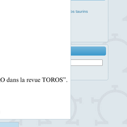
Activité
Coordination des clubs taurins
Feria
Jeudis
Jeunes
Non classé
Rincon
Recherche