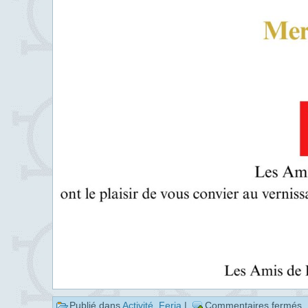
Publié dans
Activité
,
Feria
|
Commentaires fermés