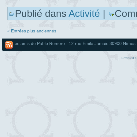
Publié dans
Activité
|
Comm
« Entrées plus anciennes
Les amis de Pablo Romero - 12 rue Émile Jamais 30900 Nîmes – T
Powered b