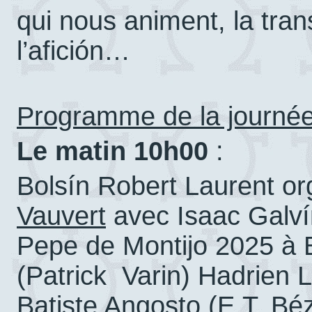
qui nous animent, la tran
l’afición…
Programme de la journé
Le matin 10h00
:
Bolsín Robert Laurent o
Vauvert
avec Isaac Galví
Pepe de Montijo 2025 à 
(Patrick Varin) Hadrien L
Batiste Angosto (E.T. Bé