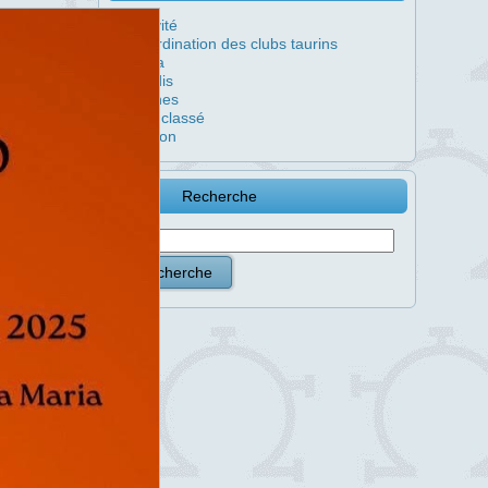
Activité
Coordination des clubs taurins
Feria
Jeudis
Jeunes
Non classé
Rincon
Recherche