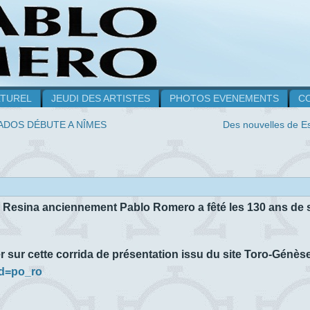
LTUREL
JEUDI DES ARTISTES
PHOTOS EVENEMENTS
C
NADOS DÉBUTE A NÎMES
Des nouvelles de E
o de Resina anciennement Pablo Romero a fêté les 130 ans de 
r sur cette corrida de présentation issu du site Toro-Génès
id=po_ro