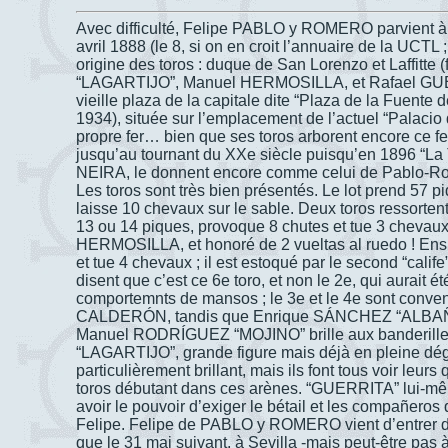
Avec difficulté, Felipe PABLO y ROMERO parvient à s
avril 1888 (le 8, si on en croit l’annuaire de la UCTL ;
origine des toros : duque de San Lorenzo et Laffitt
“LAGARTIJO”, Manuel HERMOSILLA, et Rafael GUERR
vieille plaza de la capitale dite “Plaza de la Fuente
1934), située sur l’emplacement de l’actuel “Palacio 
propre fer… bien que ses toros arborent encore ce fer :
jusqu’au tournant du XXe siècle puisqu’en 1896 “
NEIRA, le donnent encore comme celui de Pablo-Ro
Les toros sont très bien présentés. Le lot prend 57 p
laisse 10 chevaux sur le sable. Deux toros ressorte
13 ou 14 piques, provoque 8 chutes et tue 3 chevaux
HERMOSILLA, et honoré de 2 vueltas al ruedo ! Ensui
et tue 4 chevaux ; il est estoqué par le second “
disent que c’est ce 6e toro, et non le 2e, qui aurait é
comportemnts de mansos ; le 3e et le 4e sont conve
CALDERÓN, tandis que Enrique SÁNCHEZ “ALBAÑIL
Manuel RODRÍGUEZ “MOJINO” brille aux banderilles.
“LAGARTIJO”, grande figure mais déjà en pleine dégr
particulièrement brillant, mais ils font tous voir leurs
toros débutant dans ces arènes. “GUERRITA” lui-mêm
avoir le pouvoir d’exiger le bétail et les compañeros 
Felipe. Felipe de PABLO y ROMERO vient d’entrer d
que le 31 mai suivant, à Sevilla -mais peut-être p