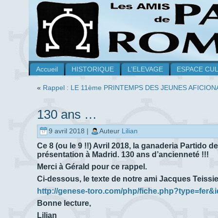
Accueil
HISTORIQUE
L’ELEVAGE
ESPACE CU
«
Rappel : LE 11ème PRINTEMPS DES JEUNES AFICIO
130 ans …
9 avril 2018 |
Auteur
Lilian
Ce 8 (ou le 9 !!) Avril 2018, la ganaderia Partid
présentation à Madrid. 130 ans d’ancienneté !!!
Merci à Gérald pour ce rappel.
Ci-dessous, le texte de notre ami Jacques Teissie
http://genese-toro.com/php/fiche.php?type=fer&
Bonne lecture,
Lilian