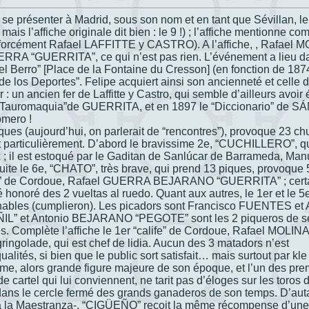
e présenter à Madrid, sous son nom et en tant que Sévillan, le
 mais l’affiche originale dit bien : le 9 !) ; l’affiche mentionne c
e (forcément Rafael LAFFITTE y CASTRO). A l’affiche, , Rafael 
A “GUERRITA”, ce qui n’est pas rien. L’événement a lieu da
 del Berro” [Place de la Fontaine du Cresson] (en fonction de 187
de los Deportes”. Felipe acquiert ainsi son ancienneté et celle 
 un ancien fer de Laffitte y Castro, qui semble d’ailleurs avoir é
La Tauromaquia”de GUERRITA, et en 1897 le “Diccionario” de
mero !
iques (aujourd’hui, on parlerait de “rencontres”), provoque 23 ch
nt particulièrement. D’abord le bravissime 2e, “CUCHILLERO”, q
 ; il est estoqué par le Gaditan de Sanlúcar de Barrameda, Man
te le 6e, “CHATO”, très brave, qui prend 13 piques, provoque 
calife” de Cordoue, Rafael GUERRA BEJARANO “GUERRITA” ; cert
té honoré des 2 vueltas al ruedo. Quant aux autres, le 1er et le 5
nables (cumplieron). Les picadors sont Francisco FUENTES et 
” et Antonio BEJARANO “PEGOTE” sont les 2 piqueros de s
 Complète l’affiche le 1er “calife” de Cordoue, Rafael MOLINA
ingolade, qui est chef de lidia. Aucun des 3 matadors n’est
 qualités, si bien que le public sort satisfait… mais surtout par kl
e, alors grande figure majeure de son époque, et l’un des pre
de cartel qui lui conviennent, ne tarit pas d’éloges sur les toros
ans le cercle fermé des grands ganaderos de son temps. D’auta
as à la Maestranza-, “CIGÜEÑO” reçoit la même récompense d’un