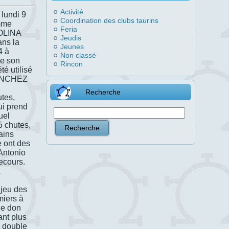
Activité
 lundi 9
Coordination des clubs taurins
omme
Feria
MOLINA
Jeudis
ns la
Jeunes
4 à
Non classé
de son
Rincon
té utilisé
 SÁNCHEZ
Recherche
utes,
ui prend
uel
5 chutes,
ains
e ont des
Antonio
ecours.
e jeu des
miers à
 de don
nt plus
e double