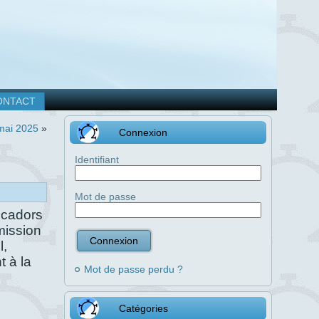
ONTACT
mai 2025
»
Connexion
Identifiant
Mot de passe
icadors
mission
l,
t à la
Mot de passe perdu ?
Catégories