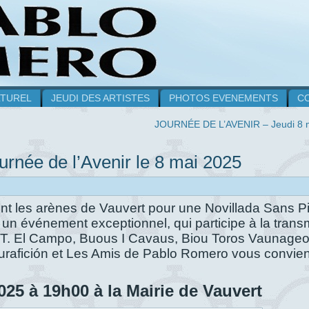
LTUREL
JEUDI DES ARTISTES
PHOTOS EVENEMENTS
C
JOURNÉE DE L’AVENIR – Jeudi 8 
ournée de l’Avenir le 8 mai 2025
ent les arènes de Vauvert pour une Novillada Sans P
 un événement exceptionnel, qui participe à la trans
e C.T. El Campo, Buous I Cavaus, Biou Toros Vaunageo
turafición et Les Amis de Pablo Romero vous convien
025 à 19h00 à la Mairie de Vauvert